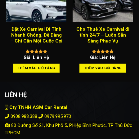
Đặt Xe Carnival Đi Tỉnh
Cho Thuê Xe Carnival đi
Nhanh Chóng, Dễ Dàng
tỉnh 24/7 – Luôn Sẵn
– Chỉ Cần Một Cuộc Gọi
Sàng Phục Vụ
Giá: Liên Hệ
Giá: Liên Hệ
THÊM VÀO GIỎ HÀNG
THÊM VÀO GIỎ HÀNG
LIÊN HỆ
Cty TNHH ASM Car Rental
0908.988.388
0979.995.973
80 Đường Số 21, Khu Phố 5, P.Hiệp Bình Phước, TP Thủ Đức
TPHCM