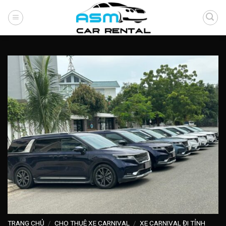
Skip
to
content
TRANG CHỦ
/
CHO THUÊ XE CARNIVAL
/
XE CARNIVAL ĐI TỈNH