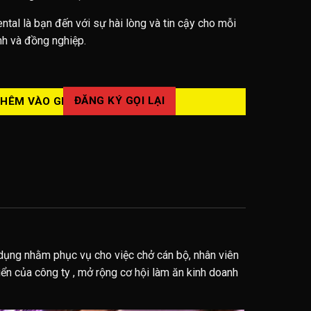
al là bạn đến với sự hài lòng và tin cậy cho mỗi
nh và đồng nghiệp.
e 9 Chỗ Đi Công Tác số lượng
ĐĂNG KÝ GỌI LẠI
HÊM VÀO GIỎ HÀNG
dụng nhằm phục vụ cho việc chở cán bộ, nhân viên
riển của công ty , mở rộng cơ hội làm ăn kinh doanh