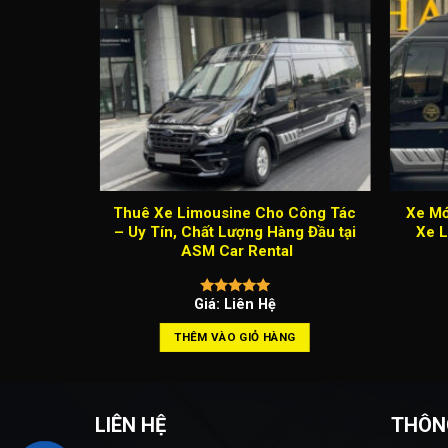
Thuê Xe Limousine Cho Công Tác
Xe Mớ
– Uy Tín, Chất Lượng Hàng Đầu tại
Xe L
ASM Car Rental
Giá: Liên Hệ
THÊM VÀO GIỎ HÀNG
LIÊN HỆ
THÔN