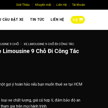
Giới Thiệu
Khuyến mãi
Liên Hệ
Tài khoản
U CẦU ĐẶT XE
TIN TỨC
LIÊN HỆ
0
₫
USINE 9 CHỖ
/
XE LIMOUSINE 9 CHỖ ĐI CÔNG TÁC
e Limousine 9 Chỗ Đi Công Tác
ột gợi ý hoàn hảo nếu bạn muốn thuê xe tại HCM
loại xe chất lượng, giá cả hợp lí, đảm bảo độ an
 tham gia trên mọi hành trình.