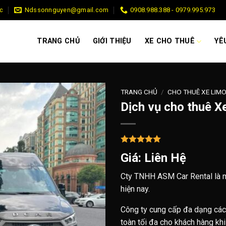
c
Ndssonnguyen@gmail.com
0908.988.388 - 0979.995.973
TRANG CHỦ
GIỚI THIỆU
XE CHO THUÊ
YÊ
TRANG CHỦ
/
CHO THUÊ XE LIMO
Dịch vụ cho thuê X
Giá: Liên Hệ
Cty TNHH ASM Car Rental là m
hiện nay.
Công ty cung cấp đa dạng các 
toàn tối đa cho khách hàng khi