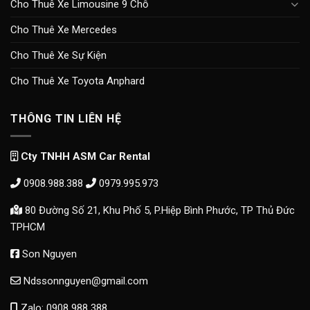
Cho Thuê Xe Limousine 9 Chỗ
Cho Thuê Xe Mercedes
Cho Thuê Xe Sự Kiện
Cho Thuê Xe Toyota Anphard
THÔNG TIN LIÊN HỆ
Cty TNHH ASM Car Rental
0908.988.388
0979.995.973
80 Đường Số 21, Khu Phố 5, P.Hiệp Bình Phước, TP Thủ Đức
TPHCM
Son Nguyen
Ndssonnguyen@gmail.com
Zalo: 0908 988 388