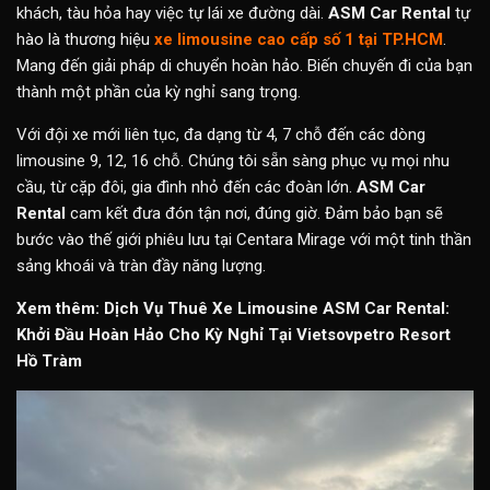
khách, tàu hỏa hay việc tự lái xe đường dài.
ASM Car Rental
tự
hào là thương hiệu
xe limousine cao cấp số 1 tại TP.HCM
.
Mang đến giải pháp di chuyển hoàn hảo. Biến chuyến đi của bạn
thành một phần của kỳ nghỉ sang trọng.
Với đội xe mới liên tục, đa dạng từ 4, 7 chỗ đến các dòng
limousine 9, 12, 16 chỗ. Chúng tôi sẵn sàng phục vụ mọi nhu
cầu, từ cặp đôi, gia đình nhỏ đến các đoàn lớn.
ASM Car
Rental
cam kết đưa đón tận nơi, đúng giờ. Đảm bảo bạn sẽ
bước vào thế giới phiêu lưu tại Centara Mirage với một tinh thần
sảng khoái và tràn đầy năng lượng.
Xem thêm:
Dịch Vụ Thuê Xe Limousine ASM Car Rental:
Khởi Đầu Hoàn Hảo Cho Kỳ Nghỉ Tại Vietsovpetro Resort
Hồ Tràm