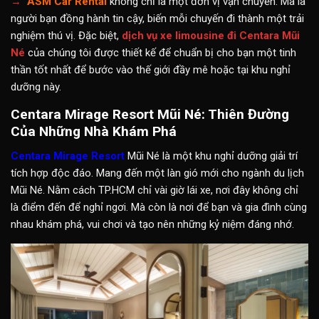
→
ASM Car Rental
không chỉ là một đơn vị vận chuyển. Mà là
người bạn đồng hành tin cậy, biến mỗi chuyến đi thành một trải
nghiệm thú vị. Đặc biệt,
dịch vụ xe limousine đi Centara Mũi
Né
của chúng tôi được thiết kế để chuẩn bị cho bạn một tinh
thần tốt nhất để bước vào thế giới đầy mê hoặc tại khu nghỉ
dưỡng này.
Centara Mirage Resort Mũi Né: Thiên Đường
Của Những Nhà Khám Phá
Centara Mirage Resort
Mũi Né là một khu nghỉ dưỡng giải trí
tích hợp độc đáo. Mang đến một làn gió mới cho ngành du lịch
Mũi Né. Nằm cách TP.HCM chỉ vài giờ lái xe, nơi đây không chỉ
là điểm đến để nghỉ ngơi. Mà còn là nơi để bạn và gia đình cùng
nhau khám phá, vui chơi và tạo nên những kỷ niệm đáng nhớ.