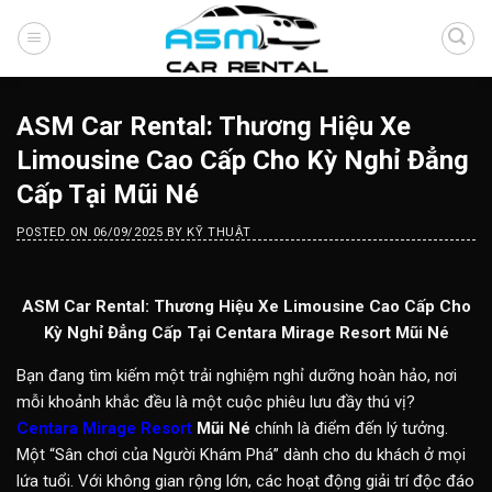
Skip
to
content
ASM Car Rental: Thương Hiệu Xe
Limousine Cao Cấp Cho Kỳ Nghỉ Đẳng
Cấp Tại Mũi Né
POSTED ON
06/09/2025
BY
KỸ THUẬT
ASM Car Rental: Thương Hiệu Xe Limousine Cao Cấp Cho
Kỳ Nghỉ Đẳng Cấp Tại Centara Mirage Resort Mũi Né
Bạn đang tìm kiếm một trải nghiệm nghỉ dưỡng hoàn hảo, nơi
mỗi khoảnh khắc đều là một cuộc phiêu lưu đầy thú vị?
Centara Mirage Resort
Mũi Né
chính là điểm đến lý tưởng.
Một “Sân chơi của Người Khám Phá” dành cho du khách ở mọi
lứa tuổi. Với không gian rộng lớn, các hoạt động giải trí độc đáo