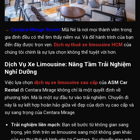
→
Centara Mirage Resort
Mũi Né là nơi mọi thành viên trong
gia đình đều có thể tìm thấy niềm vui. Và để hành trình của bạn
đến đây được trọn vẹn.
Dịch vụ thuê xe limousine HCM
của
chúng tôi chính là sự lựa chọn không thể tuyệt vời hơn.
Dịch Vụ Xe Limousine: Nâng Tầm Trải Nghiệm
Nghỉ Dưỡng
Việc lựa chọn
dịch vụ xe limousine cao cấp
của
ASM Car
Rental
đi Centara Mirage không chỉ là một quyết định về
phương tiện. Mà là một sự đầu tư vào trải nghiệm. Chuyến đi
này là sự kết hợp hoàn hảo giữa vẻ đẹp của dịch vụ cao cấp và
sự sang trọng của Centara Mirage.
Trải nghiệm liền mạch:
Bạn sẽ bước từ không gian sang
trọng, yên tĩnh trên xe limousine sang một không gian khác
của sự thư thái và bình yên tại Centara. Sự chuyển giao này