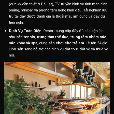
(cực kỳ cần thiết ở Đà Lạt), TV truyền hình vệ tinh màn hình
phẳng, minibar và phòng tắm riêng hiện đại. Trải nghiệm lưu
trú tại đây được đánh giá là thoải mái, ấm cúng và đầy đủ
tiện nghi.
Dịch Vụ Toàn Diện:
Resort cung cấp đầy đủ các tiện ích
như
sân tennis, trung tâm thể dục, trung tâm chăm sóc
sức khỏe và spa
, cùng
sân chơi cho trẻ em
. Lễ tân 24 giờ
luôn sẵn sàng hỗ trợ các dịch vụ đặt tour, đặt vé và thuê xe
hơi.