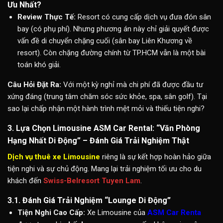
Ưu Nhất?
Review Thực Tế:
Resort có cung cấp dịch vụ đưa đón sân
bay (có phụ phí). Nhưng phương án này chỉ giải quyết được
vấn đề di chuyển chặng cuối (sân bay Liên Khương về
resort). Còn chặng đường chính từ TP.HCM vẫn là một bài
toán khó giải.
Câu Hỏi Đặt Ra:
Với một kỳ nghỉ mà chi phí đã được đầu tư
xứng đáng (trung tâm chăm sóc sức khỏe, spa, sân golf). Tại
sao lại chấp nhận một hành trình mệt mỏi và thiếu tiện nghi?
3. Lựa Chọn Limousine ASM Car Rental: “Văn Phòng
Hạng Nhất Di Động” – Đánh Giá Trải Nghiệm Thật
Dịch vụ thuê xe Limousine
riêng là sự kết hợp hoàn hảo giữa
tiện nghi và sự chủ động. Mang lại trải nghiệm tối ưu cho du
khách đến
Swiss-Belresort Tuyen Lam
.
3.1. Đánh Giá Trải Nghiệm “Lounge Di Động”
Tiện Nghi Cao Cấp:
Xe Limousine của
ASM Car Renta