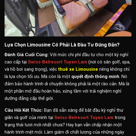
Lựa Chọn Limousine Có Phải Là Đầu Tư Đúng Đắn?
Đánh Giá Cuối Cùng:
Với mức chi phí đầu tư cho một kỳ nghỉ
cao cấp tại
Swiss-Belresort Tuyen Lam
(nơi có sân golf, spa,
và hồ bơi sang trọng), việc
thuê xe Limousine
riêng không chỉ
là lựa chọn tối ưu. Mà còn là một
quyết định thông minh
. Nó
đảm bảo hành trình di chuyển không phải là một rào cản. Mà là
một phần mở đầu hoàn hảo, xứng tầm với trải nghiệm nghỉ
dưỡng đẳng cấp thế giới.
Câu Hỏi Kết Thúc:
Bạn đã sẵn sàng để bắt đầu kỳ nghỉ thư
giãn và golf của mình tại
Swiss-Belresort Tuyen Lam
trong
trạng thái tươi mới nhất chưa? Hay bạn vẫn chấp nhận một
hành trình mệt mỏi. Làm giảm đi chất lượng của những ngày