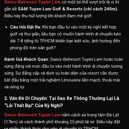
Swiss-Belresort Tuyen Lam
có một lợi thế vượt trội là vị trí
gần kề
SAM Tuyen Lam Golf & Resorts (chỉ cách 240m)
.
Điều này thu hút lượng lớn khách đam mê golf.
Câu Hỏi Đặt Ra:
Khi bạn đầu tư vào một kỳ nghỉ kết hợp
golf và thư giãn, liệu bạn có muốn hành trình di chuyển kéo
dài 7-8 tiếng từ TP.HCM khiến bạn kiệt sức, ảnh hưởng đến
phong độ trên sân golf?
Đánh Giá Khách Quan:
Swiss-Belresort Tuyen Lam hoàn toàn
xứng đáng với mức đầu tư vào một hành trình di chuyển tương
xứng. Sự đẳng cấp và dịch vụ toàn diện của resort cần được
bắt đầu bằng một trải nghiệm Limousine liền mạch, thoải mái
và riêng tư.
2. Vấn Đề Di Chuyển: Tại Sao Xe Thông Thường Lại Là
“Lỗi Thất Bại” Của Kỳ Nghỉ?
Swiss-Belresort Tuyen Lam
nằm cách xa trung tâm Đà Lạt
(17km) và cách thành phố khoảng 25 phút lái xe. Điều này đặt
ra nhiều thách thức cho việc di chuyển từ TP.HCM: