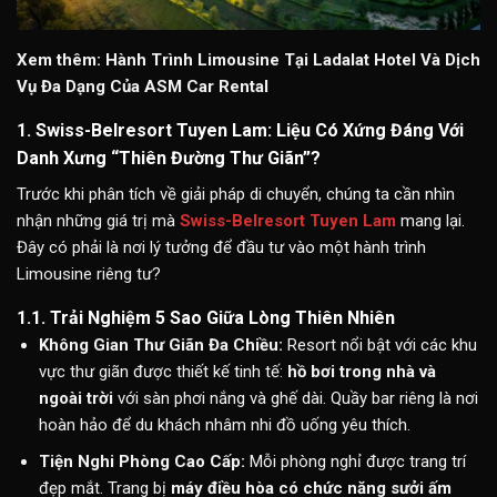
Xem thêm:
Hành Trình Limousine Tại Ladalat Hotel Và Dịch
Vụ Đa Dạng Của ASM Car Rental
1. Swiss-Belresort Tuyen Lam: Liệu Có Xứng Đáng Với
Danh Xưng “Thiên Đường Thư Giãn”?
Trước khi phân tích về giải pháp di chuyển, chúng ta cần nhìn
nhận những giá trị mà
Swiss-Belresort Tuyen Lam
mang lại.
Đây có phải là nơi lý tưởng để đầu tư vào một hành trình
Limousine riêng tư?
1.1. Trải Nghiệm 5 Sao Giữa Lòng Thiên Nhiên
Không Gian Thư Giãn Đa Chiều:
Resort nổi bật với các khu
vực thư giãn được thiết kế tinh tế:
hồ bơi trong nhà và
ngoài trời
với sàn phơi nắng và ghế dài. Quầy bar riêng là nơi
hoàn hảo để du khách nhâm nhi đồ uống yêu thích.
Tiện Nghi Phòng Cao Cấp:
Mỗi phòng nghỉ được trang trí
đẹp mắt. Trang bị
máy điều hòa có chức năng sưởi ấm