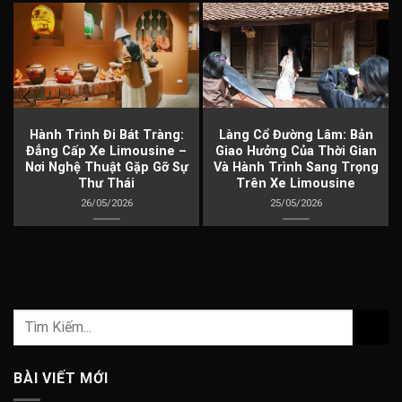
à
Hành Trình Đi Bát Tràng:
Làng Cổ Đường Lâm: Bản
Đẳng Cấp Xe Limousine –
Giao Hưởng Của Thời Gian
Nơi Nghệ Thuật Gặp Gỡ Sự
Và Hành Trình Sang Trọng
Thư Thái
Trên Xe Limousine
26/05/2026
25/05/2026
BÀI VIẾT MỚI