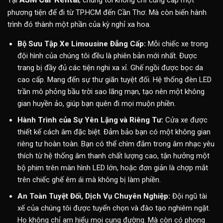
Tại
, chúng tôi không chỉ cung cấp một
phương tiện để đi từ TP.HCM đến Cần Thơ. Mà còn biến hành
trình đó thành một phần của kỳ nghỉ xa hoa.
Bộ Sưu Tập Xe Limousine Đẳng Cấp:
Mỗi chiếc xe trong
đội hình của chúng tôi đều là phiên bản mới nhất. Được
trang bị đầy đủ các tiện nghi xa xỉ. Ghế ngồi được bọc da
cao cấp. Mang đến sự thư giãn tuyệt đối. Hệ thống đèn LED
trần mô phỏng bầu trời sao lãng mạn, tạo nên một không
gian huyền ảo, giúp bạn quên đi mọi muộn phiền.
Hành Trình của Sự Yên Lặng và Riêng Tư:
Cửa xe được
thiết kế cách âm đặc biệt. Đảm bảo bạn có một không gian
riêng tư hoàn toàn. Bạn có thể chìm đắm trong âm nhạc yêu
thích từ hệ thống âm thanh chất lượng cao, tận hưởng một
bộ phim trên màn hình LED lớn, hoặc đơn giản là chợp mắt
trên chiếc ghế êm ái mà không bị làm phiền.
An Toàn Tuyệt Đối, Dịch Vụ Chuyên Nghiệp:
Đội ngũ tài
xế của chúng tôi được tuyển chọn và đào tạo nghiêm ngặt.
Họ không chỉ am hiểu mọi cung đường. Mà còn có phong