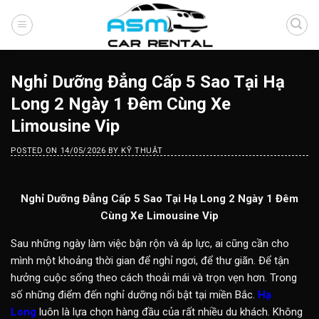
Skip
to
content
Nghỉ Dưỡng Đẳng Cấp 5 Sao Tại Hạ
Long 2 Ngày 1 Đêm Cùng Xe
Limousine Vip
POSTED ON
14/05/2026
BY
KỸ THUẬT
Nghỉ Dưỡng Đẳng Cấp 5 Sao Tại Hạ Long 2 Ngày 1 Đêm
Cùng Xe Limousine Vip
Sau những ngày làm việc bận rộn và áp lực, ai cũng cần cho
mình một khoảng thời gian để nghỉ ngơi, để thư giãn. Để tận
hưởng cuộc sống theo cách thoải mái và trọn vẹn hơn. Trong
số những điểm đến nghỉ dưỡng nổi bật tại miền Bắc.
Hạ
Long
luôn là lựa chọn hàng đầu của rất nhiều du khách. Không