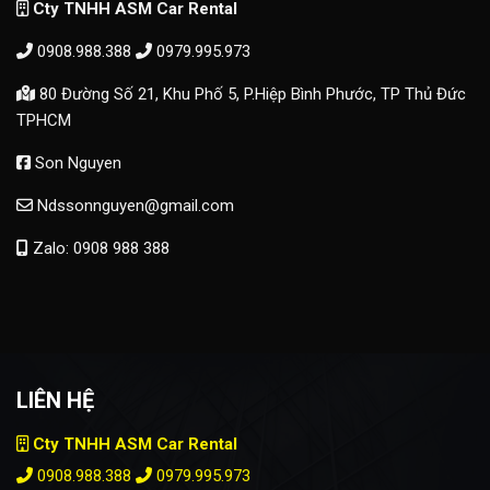
Cty TNHH ASM Car Rental
0908.988.388
0979.995.973
80 Đường Số 21, Khu Phố 5, P.Hiệp Bình Phước, TP Thủ Đức
TPHCM
Son Nguyen
Ndssonnguyen@gmail.com
Zalo: 0908 988 388
LIÊN HỆ
Cty TNHH ASM Car Rental
0908.988.388
0979.995.973