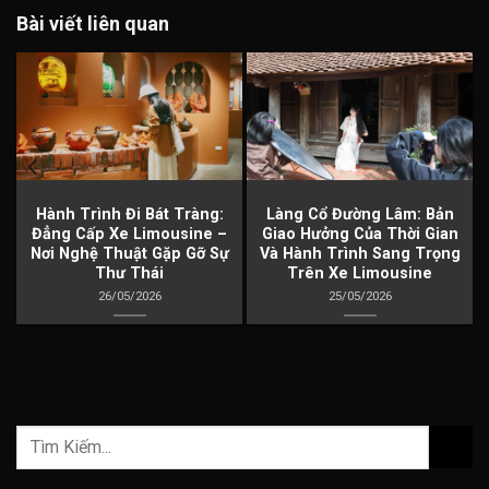
Bài viết liên quan
à
Hành Trình Đi Bát Tràng:
Làng Cổ Đường Lâm: Bản
Đẳng Cấp Xe Limousine –
Giao Hưởng Của Thời Gian
Nơi Nghệ Thuật Gặp Gỡ Sự
Và Hành Trình Sang Trọng
Thư Thái
Trên Xe Limousine
26/05/2026
25/05/2026