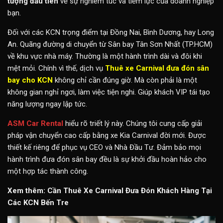
tượng đầu tiên
về sự nghiêm túc và tiềm lực của doanh nghiệp
bạn.
Đối với các KCN trọng điểm tại Đồng Nai, Bình Dương, hay Long
An. Quãng đường di chuyển từ Sân bay Tân Sơn Nhất (TP.HCM)
về khu vực nhà máy. Thường là một hành trình dài và đôi khi
mệt mỏi. Chính vì thế, dịch vụ
Thuê xe Carnival đưa đón sân
bay cho KCN
không chỉ cần đúng giờ. Mà còn phải là một
không gian nghỉ ngơi, làm việc tiện nghi. Giúp khách VIP tái tạo
năng lượng ngay lập tức.
ASM Car Rental
hiểu rõ triết lý này. Chúng tôi cung cấp giải
pháp vận chuyển cao cấp bằng xe Kia Carnival đời mới. Được
thiết kế riêng để phục vụ CEO và Nhà Đầu Tư. Đảm bảo mọi
hành trình đưa đón sân bay đều là sự khởi đầu hoàn hảo cho
một hợp tác thành công.
Xem thêm:
Cần Thuê Xe Carnival Đưa Đón Khách Hàng Tại
Các KCN Bến Tre