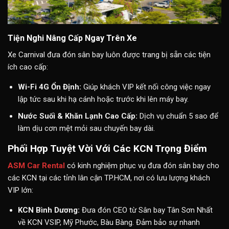
Tiện Nghi Nâng Cấp Ngay Trên Xe
Xe Carnival đưa đón sân bay luôn được trang bị sẵn các tiện
ích cao cấp:
Wi-Fi 4G Ổn Định:
Giúp khách VIP kết nối công việc ngay
lập tức sau khi hạ cánh hoặc trước khi lên máy bay.
Nước Suối & Khăn Lạnh Cao Cấp:
Dịch vụ chuẩn 5 sao để
làm dịu cơn mệt mỏi sau chuyến bay dài.
Phối Hợp Tuyệt Vời Với Các KCN Trọng Điểm
ASM Car Rental
có kinh nghiệm phục vụ đưa đón sân bay cho
các KCN tại các tỉnh lân cận TP.HCM, nơi có lưu lượng khách
VIP lớn:
KCN Bình Dương:
Đưa đón CEO từ Sân bay Tân Sơn Nhất
về KCN VSIP, Mỹ Phước, Bàu Bàng. Đảm bảo sự nhanh