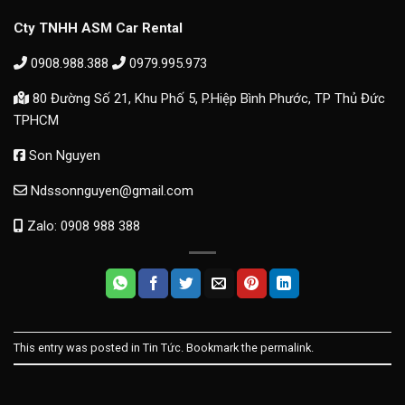
Cty TNHH ASM Car Rental
0908.988.388
0979.995.973
80 Đường Số 21, Khu Phố 5, P.Hiệp Bình Phước, TP Thủ Đức
TPHCM
Son Nguyen
Ndssonnguyen@gmail.com
Zalo: 0908 988 388
This entry was posted in
Tin Tức
. Bookmark the
permalink
.