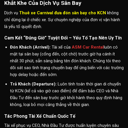
Khắt Khe Của Dịch Vụ Sân Bay
Dịch vụ
Thuê xe Carnival đưa đón sân bay cho KCN
không
chỉ dừng lại ở chiếc xe. Sự chuyên nghiệp của đơn vị vận hành
là yếu tố quyết định.
Cam Kết “Đúng Giờ” Tuyệt Đối – Yếu Tố Tạo Nên Uy Tín
Đón Khách (Arrival):
Tài xế của
ASM Car Rental
luôn có
mặt tại sân bay (cổng đến, cột chờ) trước giờ hạ cánh ít
nhất 30 phút, sẵn sàng bảng tên đón khách. Chúng tôi theo
dõi sát sao tình trạng chuyến bay để ứng biến với các trường
hợp delay hoặc đến sớm.
Trả Khách (Departure):
Luôn tính toán thời gian di chuyển
từ KCN (kể cả vào giờ cao điểm) để đảm bảo CEO và Nhà
Đầu Tư đến sân bay trước giờ khởi hành theo quy định hàng
không, loại bỏ mọi căng thẳng về thời gian.
Tác Phong Tài Xế Chuẩn Quốc Tế
Tài xế phục vụ CEO, Nhà Đầu Tư được huấn luyện chuyên sâu