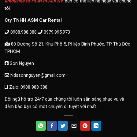
limousine từ HCM đi Mũi Né
, bạn có thể liên hệ ngay với chúng
tôi.
Cty TNHH ASM Car Rental
0908.988.388
0979.995.973
80 Đường Số 21, Khu Phố 5, P.Hiệp Bình Phước, TP Thủ Đức
TPHCM
Son Nguyen
Ndssonnguyen@gmail.com
Zalo: 0908 988 388
Đội ngũ hỗ trợ 24/7 của chúng tôi luôn sẵn sàng phục vụ và
đảm bảo bạn có một chuyến đi tuyệt vời nhất.