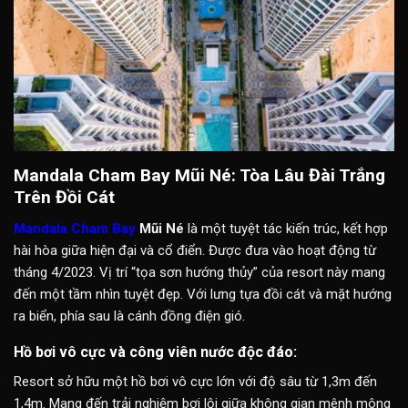
Mandala Cham Bay Mũi Né: Tòa Lâu Đài Trắng
Trên Đồi Cát
Mandala Cham Bay
Mũi Né
là một tuyệt tác kiến trúc, kết hợp
hài hòa giữa hiện đại và cổ điển. Được đưa vào hoạt động từ
tháng 4/2023. Vị trí “tọa sơn hướng thủy” của resort này mang
đến một tầm nhìn tuyệt đẹp. Với lưng tựa đồi cát và mặt hướng
ra biển, phía sau là cánh đồng điện gió.
Hồ bơi vô cực và công viên nước độc đáo:
Resort sở hữu một hồ bơi vô cực lớn với độ sâu từ 1,3m đến
1,4m. Mang đến trải nghiệm bơi lội giữa không gian mênh mông