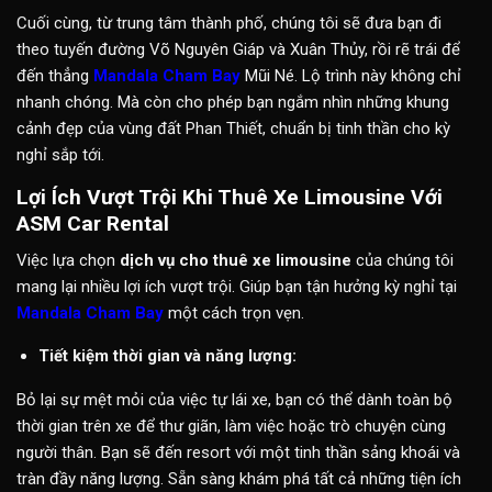
Cuối cùng, từ trung tâm thành phố, chúng tôi sẽ đưa bạn đi
theo tuyến đường Võ Nguyên Giáp và Xuân Thủy, rồi rẽ trái để
đến thẳng
Mandala Cham Bay
Mũi Né. Lộ trình này không chỉ
nhanh chóng. Mà còn cho phép bạn ngắm nhìn những khung
cảnh đẹp của vùng đất Phan Thiết, chuẩn bị tinh thần cho kỳ
nghỉ sắp tới.
Lợi Ích Vượt Trội Khi Thuê Xe Limousine Với
ASM Car Rental
Việc lựa chọn
dịch vụ cho thuê xe limousine
của chúng tôi
mang lại nhiều lợi ích vượt trội. Giúp bạn tận hưởng kỳ nghỉ tại
Mandala Cham Bay
một cách trọn vẹn.
Tiết kiệm thời gian và năng lượng:
Bỏ lại sự mệt mỏi của việc tự lái xe, bạn có thể dành toàn bộ
thời gian trên xe để thư giãn, làm việc hoặc trò chuyện cùng
người thân. Bạn sẽ đến resort với một tinh thần sảng khoái và
tràn đầy năng lượng. Sẵn sàng khám phá tất cả những tiện ích