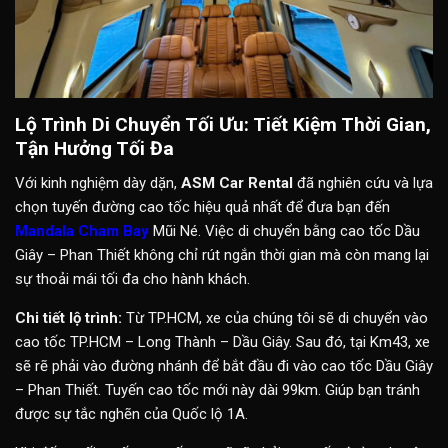
Lộ Trình Di Chuyển Tối Ưu: Tiết Kiệm Thời Gian,
Tận Hưởng Tối Đa
Với kinh nghiệm dày dặn,
ASM Car Rental
đã nghiên cứu và lựa
chọn tuyến đường cao tốc hiệu quả nhất để đưa bạn đến
Mandala Cham Bay
Mũi Né. Việc di chuyển bằng cao tốc Dầu
Giây – Phan Thiết không chỉ rút ngắn thời gian mà còn mang lại
sự thoải mái tối đa cho hành khách.
Chi tiết lộ trình:
Từ TP.HCM, xe của chúng tôi sẽ di chuyển vào
cao tốc TP.HCM – Long Thành – Dầu Giây. Sau đó, tại Km43, xe
sẽ rẽ phải vào đường nhánh để bắt đầu đi vào cao tốc Dầu Giây
– Phan Thiết. Tuyến cao tốc mới này dài 99km. Giúp bạn tránh
được sự tắc nghẽn của Quốc lộ 1A.