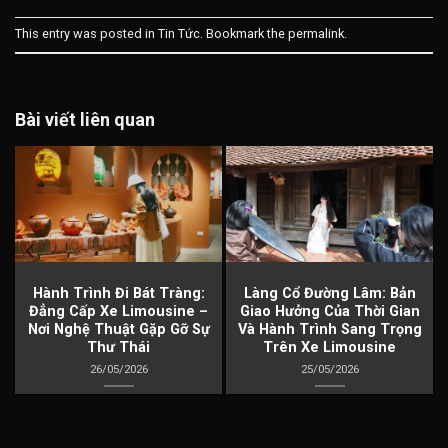
This entry was posted in
Tin Tức
. Bookmark the
permalink
.
Bài viết liên quan
à
Hành Trình Đi Bát Tràng:
Làng Cổ Đường Lâm: Bản
Đẳng Cấp Xe Limousine –
Giao Hưởng Của Thời Gian
Nơi Nghệ Thuật Gặp Gỡ Sự
Và Hành Trình Sang Trọng
Thư Thái
Trên Xe Limousine
26/05/2026
25/05/2026